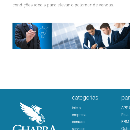
condições ideais para elevar o patamar de vendas.
categorias
par
inicio
APR 
empresa
Pela 
contato
EBM 
serviços
Gube